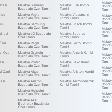
Malaty
inesi
Malatya Siemens
Malatya ECA Kombi
Dondu
Buzdolabı Özel Tamiri
Tamiri
Tamiri
nesi
Malatya Vestel
Malatya Viessmann
Malaty
Buzdolabı Özel Tamiri
Kombi Tamiri
Dondu
Tamiri
esi
Malatya Samsung
Malatya Bosch Kombi
Buzdolabı Özel Tamiri
Tamiri
Malaty
Derin 
inesi
Malatya LG Buzdolabı
Malatya Buderus
Tamiri
Özel Tamiri
Kombi Tamiri
Malaty
Özel
Malatya Regal
Malatya Ferroli Kombi
Dondu
Buzdolabı Özel Tamiri
Tamiri
Tamiri
si Özel
Malatya Grundig
Malatya Arçelik Kombi
Malaty
Buzdolabı Özel Tamiri
Tamiri
Dondu
Tamiri
esi
Malatya Profilo
Malatya Beko Kombi
Buzdolabı Özel Tamiri
Tamiri
Malaty
Dondu
si Özel
Malatya Altus
Malatya Ariston Kombi
Tamiri
Buzdolabı Özel Tamiri
Tamiri
Malaty
nesi
Malatya Ariston
Malatya Termodinamik
Dondu
Buzdolabı Özel Tamiri
Kombi Tamiri
Tamiri
Malatya Hotpoint
Malat
Buzdolabı Özel Tamiri
Derin 
Malatya AEG
Tamiri
Electrolux Buzdolabı
Özel Tamiri