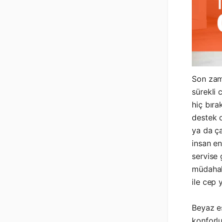
Son zam
sürekli 
hiç bıra
destek o
ya da ça
insan en
servise 
müdahal
ile cep
Beyaz eş
konforlu