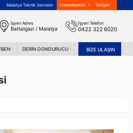
Malatya Teknik Servisim
Hizmetlerimiz
İletişim
İşyeri Adres
İşyeri Telefon
Battalgazi / Malatya
0422 322 6020
FBEN
DERIN DONDURUCU
BİZE ULAŞIN
si