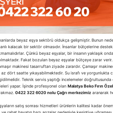
anlarda beyaz eşya sektörü oldukça gelişmiştir. Bunun nede
canlı kalacak bir sektör olmasıdır. İnsanlar bütçelerine dest
kmamalıdırlar. Çünkü beyaz eşyalar, bir insanın yaklaşık on
lmaktadır. Fakat bozulan beyaz eşyalar bütçeye zarar verir.
maşır makinesi tasarruftan ziyade zarardır. Çamaşır makinesi
 az dört saatte yıkayabilmektedir. Su israfı ve yorgunlukta 
gidilmelidir. Teknik servis yaptığı incelemeler doğrultusunda
eleri yapar. İşinde profesyonel olan
Malatya Beko Fırın Özel
 yakmaz.
0422 322 6020 nolu Çağrı merkezimiz
aranarak he
yaların satış sonrası hizmetleri ürünlerin kalitesi kadar önem
 ve rahat hayatın bazı arızalar nedeniyle kesintiye uğraması 