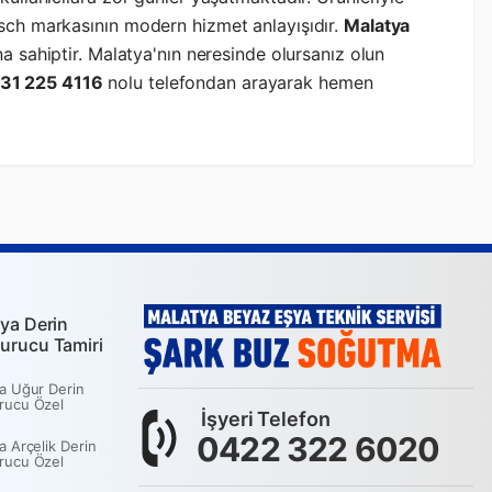
osch markasının modern hizmet anlayışıdır.
Malatya
na sahiptir. Malatya'nın neresinde olursanız olun
31 225 4116
nolu telefondan arayarak hemen
ya Derin
urucu Tamiri
a Uğur Derin
rucu Özel
İşyeri Telefon
0422 322 6020
a Arçelik Derin
rucu Özel