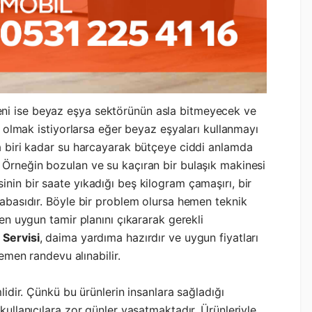
ni ise beyaz eşya sektörünün asla bitmeyecek ve
ek olmak istiyorlarsa eğer beyaz eşyaları kullanmayı
da biri kadar su harcayarak bütçeye ciddi anlamda
 Örneğin bozulan ve su kaçıran bir bulaşık makinesi
nin bir saate yıkadığı beş kilogram çamaşırı, bir
cabasıdır. Böyle bir problem olursa hemen teknik
 en uygun tamir planını çıkararak gerekli
 Servisi
, daima yardıma hazırdır ve uygun fiyatları
men randevu alınabilir.
lidir. Çünkü bu ürünlerin insanlara sağladığı
kullanıcılara zor günler yaşatmaktadır. Ürünleriyle