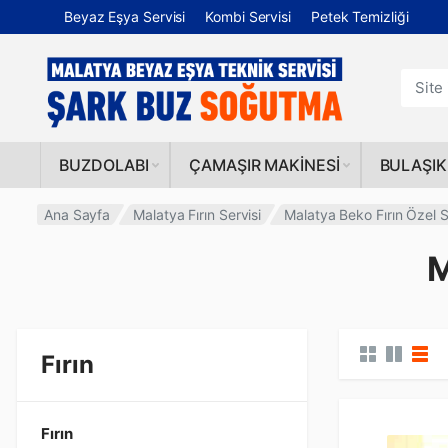
Beyaz Eşya Servisi
Kombi Servisi
Petek Temizliği
BUZDOLABI
ÇAMAŞIR MAKINESI
BULAŞIK
Ana Sayfa
Malatya Fırın Servisi
Malatya Beko Fırın Özel S
M
Fırın
Fırın