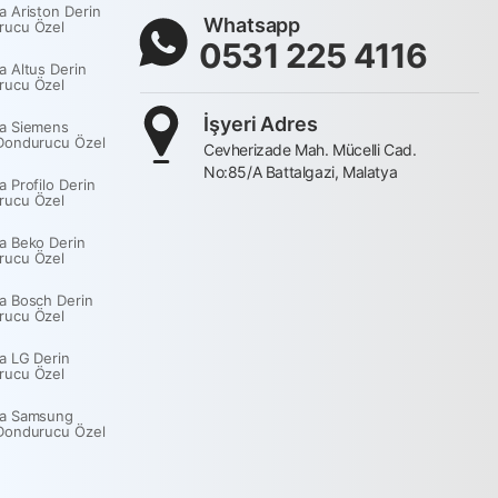
a Ariston Derin
Whatsapp
rucu Özel
0531 225 4116
a Altus Derin
rucu Özel
İşyeri Adres
a Siemens
Dondurucu Özel
Cevherizade Mah. Mücelli Cad.
No:85/A Battalgazi, Malatya
a Profilo Derin
rucu Özel
a Beko Derin
rucu Özel
a Bosch Derin
rucu Özel
a LG Derin
rucu Özel
ya Samsung
Dondurucu Özel