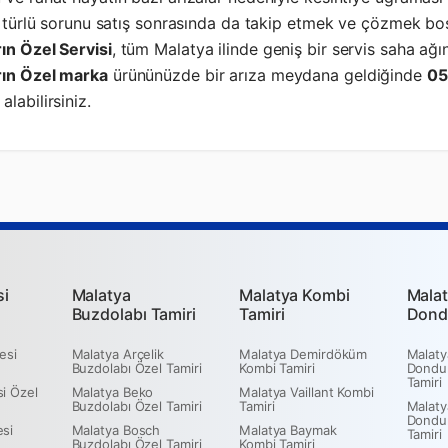
er türlü sorunu satış sonrasında da takip etmek ve çözmek b
ın Özel Servisi
, tüm Malatya ilinde geniş bir servis saha ağı
rın Özel marka
ürününüzde bir arıza meydana geldiğinde
05
alabilirsiniz.
si
Malatya
Malatya Kombi
Malat
Buzdolabı Tamiri
Tamiri
Dond
esi
Malatya Arçelik
Malatya Demirdöküm
Malaty
Buzdolabı Özel Tamiri
Kombi Tamiri
Dondu
Tamiri
i Özel
Malatya Beko
Malatya Vaillant Kombi
Buzdolabı Özel Tamiri
Tamiri
Malaty
Dondu
esi
Malatya Bosch
Malatya Baymak
Tamiri
Buzdolabı Özel Tamiri
Kombi Tamiri