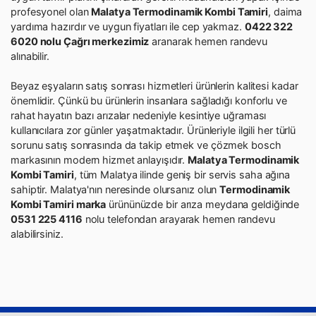
profesyonel olan
Malatya Termodinamik Kombi Tamiri
, daima
yardıma hazırdır ve uygun fiyatları ile cep yakmaz.
0422 322
6020 nolu Çağrı merkezimiz
aranarak hemen randevu
alınabilir.
Beyaz eşyaların satış sonrası hizmetleri ürünlerin kalitesi kadar
önemlidir. Çünkü bu ürünlerin insanlara sağladığı konforlu ve
rahat hayatın bazı arızalar nedeniyle kesintiye uğraması
kullanıcılara zor günler yaşatmaktadır. Ürünleriyle ilgili her türlü
sorunu satış sonrasında da takip etmek ve çözmek bosch
markasının modern hizmet anlayışıdır.
Malatya Termodinamik
Kombi Tamiri
, tüm Malatya ilinde geniş bir servis saha ağına
sahiptir. Malatya'nın neresinde olursanız olun
Termodinamik
Kombi Tamiri marka
ürününüzde bir arıza meydana geldiğinde
0531 225 4116
nolu telefondan arayarak hemen randevu
alabilirsiniz.