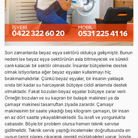
Son zamanlarda beyaz eşya sektörü oldukça gelişmiştir. Bunun
nedeni ise beyaz eşya sektörünün asla bitmeyecek ve sürekli
canlı kalacak bir sektör olmasıdır. İnsanlar bütçelerine destek
olmak istiyorlarsa eğer beyaz eşyaları kullanmayı hiç
bırakmamalıdırlar. Çünkü beyaz eşyalar, bir insanın yaklaşık
onda biri kadar su harcayarak bütçeye ciddi anlamda destek
olmaktadır. Fakat bozulan beyaz eşyalar bütçeye zarar verir.
Örneğin bozulan ve su kaçıran bir bulaşık makinesi ya da
çamaşır makinesi tasarruftan ziyade zarardır. Çamaşır
makinesinin bir saate yıkadığı beş kilogram çamaşırı, bir insan
en az dört saatte yıkayabilmektedir. Su israfı ve yorgunlukta
cabasıdır. Böyle bir problem olursa hemen teknik servise
gidilmelidir. Teknik servis yaptığı incelemeler doğrultusunda en
uygun tamir planını çıkararak gerekli müdahaleleri yapar. İşinde