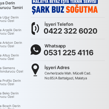
ya Derin
urucu Tamiri
a Uğur Derin
rucu Özel
İşyeri Telefon
0422 322 6020
a Arçelik Derin
rucu Özel
a Ariston Derin
Whatsapp
rucu Özel
0531 225 4116
a Altus Derin
rucu Özel
İşyeri Adres
a Siemens
Dondurucu Özel
Cevherizade Mah. Mücelli Cad.
No:85/A Battalgazi, Malatya
a Profilo Derin
rucu Özel
a Beko Derin
rucu Özel
a Bosch Derin