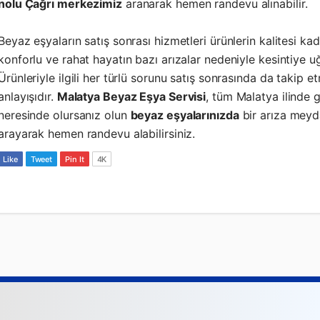
nolu Çağrı merkezimiz
aranarak hemen randevu alınabilir.
Beyaz eşyaların satış sonrası hizmetleri ürünlerin kalitesi ka
konforlu ve rahat hayatın bazı arızalar nedeniyle kesintiye u
Ürünleriyle ilgili her türlü sorunu satış sonrasında da tak
anlayışıdır.
Malatya Beyaz Eşya Servisi
, tüm Malatya ilinde g
neresinde olursanız olun
beyaz eşyalarınızda
bir arıza mey
arayarak hemen randevu alabilirsiniz.
Like
Tweet
Pin It
4K