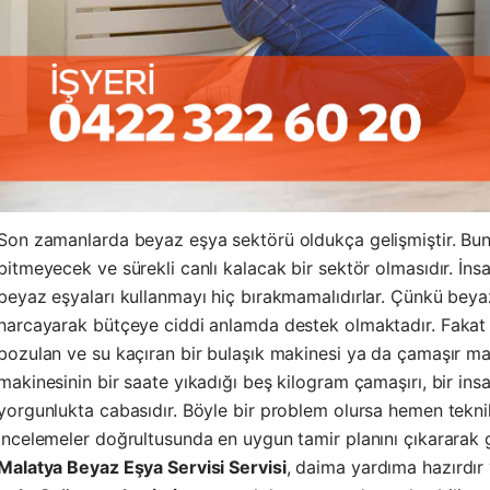
Son zamanlarda beyaz eşya sektörü oldukça gelişmiştir. Bu
bitmeyecek ve sürekli canlı kalacak bir sektör olmasıdır. İns
beyaz eşyaları kullanmayı hiç bırakmamalıdırlar. Çünkü beyaz 
harcayarak bütçeye ciddi anlamda destek olmaktadır. Fakat 
bozulan ve su kaçıran bir bulaşık makinesi ya da çamaşır ma
makinesinin bir saate yıkadığı beş kilogram çamaşırı, bir ins
yorgunlukta cabasıdır. Böyle bir problem olursa hemen teknik 
incelemeler doğrultusunda en uygun tamir planını çıkararak g
Malatya Beyaz Eşya Servisi Servisi
, daima yardıma hazırdır