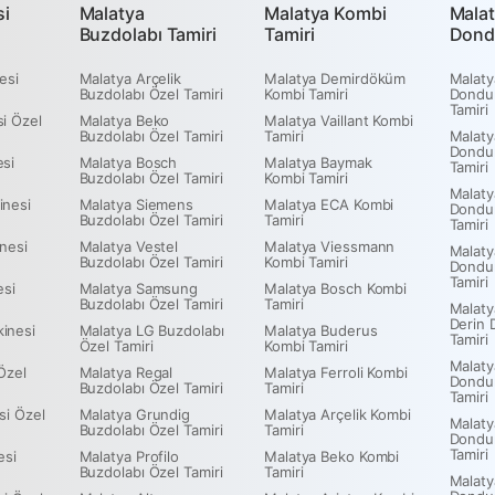
si
Malatya
Malatya Kombi
Malat
Buzdolabı Tamiri
Tamiri
Dond
esi
Malatya Arçelik
Malatya Demirdöküm
Malaty
Buzdolabı Özel Tamiri
Kombi Tamiri
Dondu
Tamiri
i Özel
Malatya Beko
Malatya Vaillant Kombi
Buzdolabı Özel Tamiri
Tamiri
Malaty
Dondu
esi
Malatya Bosch
Malatya Baymak
Tamiri
Buzdolabı Özel Tamiri
Kombi Tamiri
Malaty
inesi
Malatya Siemens
Malatya ECA Kombi
Dondu
Buzdolabı Özel Tamiri
Tamiri
Tamiri
nesi
Malatya Vestel
Malatya Viessmann
Malaty
Buzdolabı Özel Tamiri
Kombi Tamiri
Dondu
Tamiri
esi
Malatya Samsung
Malatya Bosch Kombi
Buzdolabı Özel Tamiri
Tamiri
Malaty
Derin 
inesi
Malatya LG Buzdolabı
Malatya Buderus
Tamiri
Özel Tamiri
Kombi Tamiri
Malaty
Özel
Malatya Regal
Malatya Ferroli Kombi
Dondu
Buzdolabı Özel Tamiri
Tamiri
Tamiri
si Özel
Malatya Grundig
Malatya Arçelik Kombi
Malaty
Buzdolabı Özel Tamiri
Tamiri
Dondu
Tamiri
esi
Malatya Profilo
Malatya Beko Kombi
Buzdolabı Özel Tamiri
Tamiri
Malaty