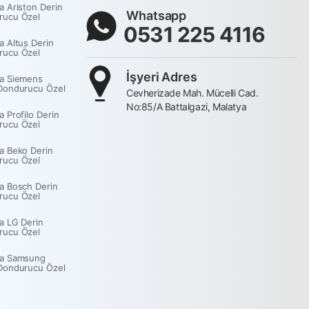
a Ariston Derin
Whatsapp
rucu Özel
0531 225 4116
a Altus Derin
rucu Özel
İşyeri Adres
a Siemens
Dondurucu Özel
Cevherizade Mah. Mücelli Cad.
No:85/A Battalgazi, Malatya
a Profilo Derin
rucu Özel
a Beko Derin
rucu Özel
a Bosch Derin
rucu Özel
a LG Derin
rucu Özel
ya Samsung
Dondurucu Özel