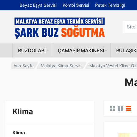
Beyaz Eşya Servisi
Kombi Servisi
Petek Temizliği
BUZDOLABI
ÇAMAŞIR MAKINESI
BULAŞIK
Ana Sayfa
Malatya Klima Servisi
Malatya Vestel Klima Öze
Ma
Klima
Klima