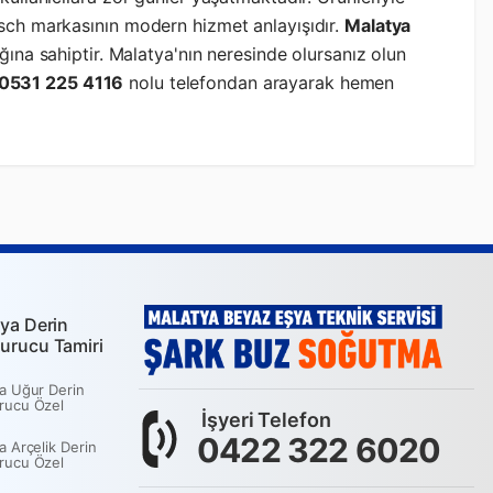
osch markasının modern hizmet anlayışıdır.
Malatya
ağına sahiptir. Malatya'nın neresinde olursanız olun
0531 225 4116
nolu telefondan arayarak hemen
ya Derin
urucu Tamiri
a Uğur Derin
rucu Özel
İşyeri Telefon
0422 322 6020
a Arçelik Derin
rucu Özel