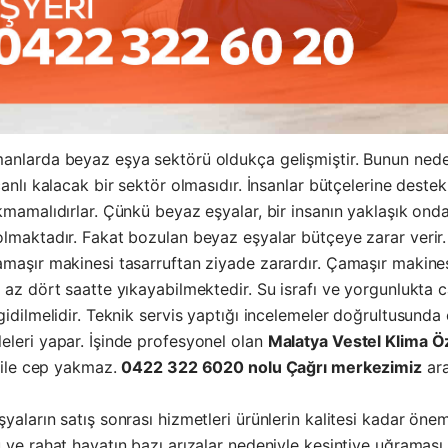
anlarda beyaz eşya sektörü oldukça gelişmiştir. Bunun nede
canlı kalacak bir sektör olmasıdır. İnsanlar bütçelerine dest
kmamalıdırlar. Çünkü beyaz eşyalar, bir insanın yaklaşık on
lmaktadır. Fakat bozulan beyaz eşyalar bütçeye zarar verir.
maşır makinesi tasarruftan ziyade zarardır. Çamaşır makinesi
 az dört saatte yıkayabilmektedir. Su israfı ve yorgunlukta 
gidilmelidir. Teknik servis yaptığı incelemeler doğrultusunda
eleri yapar. İşinde profesyonel olan
Malatya Vestel Klima Öz
ı ile cep yakmaz.
0422 322 6020 nolu Çağrı merkezimiz
ara
yaların satış sonrası hizmetleri ürünlerin kalitesi kadar önem
 ve rahat hayatın bazı arızalar nedeniyle kesintiye uğraması 