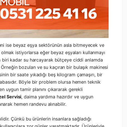
ni ise beyaz eşya sektörünün asla bitmeyecek ve
ek olmak istiyorlarsa eğer beyaz eşyaları kullanmayı
da biri kadar su harcayarak bütçeye ciddi anlamda
 Örneğin bozulan ve su kaçıran bir bulaşık makinesi
nin bir saate yıkadığı beş kilogram çamaşırı, bir
cabasıdır. Böyle bir problem olursa hemen teknik
 en uygun tamir planını çıkararak gerekli
el Servisi
, daima yardıma hazırdır ve uygun
narak hemen randevu alınabilir.
lidir. Çünkü bu ürünlerin insanlara sağladığı
kullanıcılara zor günler yaşatmaktadır. Ürünleriyle