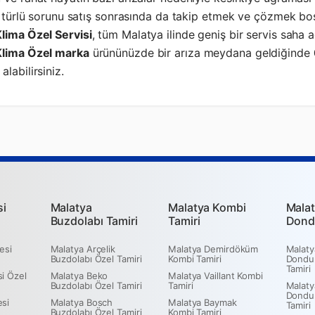
er türlü sorunu satış sonrasında da takip etmek ve çözmek b
Klima Özel Servisi
, tüm Malatya ilinde geniş bir servis saha 
Klima Özel marka
ürününüzde bir arıza meydana geldiğinde
alabilirsiniz.
si
Malatya
Malatya Kombi
Malat
Buzdolabı Tamiri
Tamiri
Dond
esi
Malatya Arçelik
Malatya Demirdöküm
Malaty
Buzdolabı Özel Tamiri
Kombi Tamiri
Dondu
Tamiri
i Özel
Malatya Beko
Malatya Vaillant Kombi
Buzdolabı Özel Tamiri
Tamiri
Malaty
Dondu
esi
Malatya Bosch
Malatya Baymak
Tamiri
Buzdolabı Özel Tamiri
Kombi Tamiri