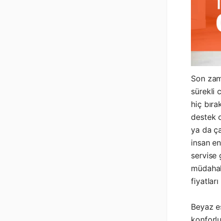
Son zam
sürekli 
hiç bıra
destek o
ya da ça
insan en
servise 
müdahal
fiyatlar
Beyaz eş
konforlu