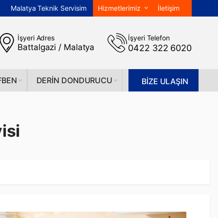
Malatya Teknik Servisim
Hizmetlerimiz
İletişim
İşyeri Adres
İşyeri Telefon
Battalgazi / Malatya
0422 322 6020
FBEN
DERIN DONDURUCU
BİZE ULAŞIN
isi