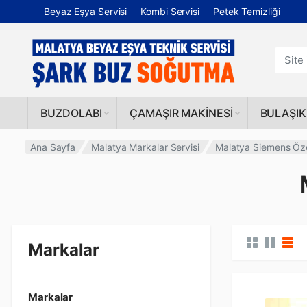
Beyaz Eşya Servisi
Kombi Servisi
Petek Temizliği
BUZDOLABI
ÇAMAŞIR MAKINESI
BULAŞIK
Ana Sayfa
Malatya Markalar Servisi
Malatya Siemens Öze
Markalar
Markalar