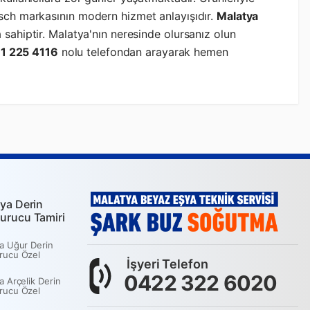
osch markasının modern hizmet anlayışıdır.
Malatya
a sahiptir. Malatya'nın neresinde olursanız olun
1 225 4116
nolu telefondan arayarak hemen
ya Derin
urucu Tamiri
a Uğur Derin
rucu Özel
İşyeri Telefon
0422 322 6020
a Arçelik Derin
rucu Özel