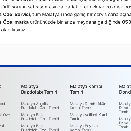
er türlü sorunu satış sonrasında da takip etmek ve çözmek b
 Özel Servisi
, tüm Malatya ilinde geniş bir servis saha ağın
s Özel marka
ürününüzde bir arıza meydana geldiğinde
053
alabilirsiniz.
si
Malatya
Malatya Kombi
Malat
Buzdolabı Tamiri
Tamiri
Dond
esi
Malatya Arçelik
Malatya Demirdöküm
Malaty
Buzdolabı Özel Tamiri
Kombi Tamiri
Dondu
Tamiri
i Özel
Malatya Beko
Malatya Vaillant Kombi
Buzdolabı Özel Tamiri
Tamiri
Malaty
Dondu
esi
Malatya Bosch
Malatya Baymak
Tamiri
Buzdolabı Özel Tamiri
Kombi Tamiri