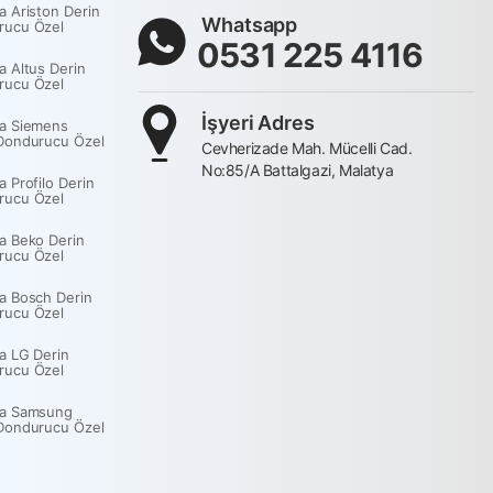
a Ariston Derin
Whatsapp
rucu Özel
0531 225 4116
a Altus Derin
rucu Özel
İşyeri Adres
a Siemens
Dondurucu Özel
Cevherizade Mah. Mücelli Cad.
No:85/A Battalgazi, Malatya
a Profilo Derin
rucu Özel
a Beko Derin
rucu Özel
a Bosch Derin
rucu Özel
a LG Derin
rucu Özel
ya Samsung
Dondurucu Özel