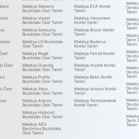
Malaty
inesi
Malatya Siemens
Malatya ECA Kombi
Dondu
Buzdolabı Özel Tamiri
Tamiri
Tamiri
nesi
Malatya Vestel
Malatya Viessmann
Malaty
Buzdolabı Özel Tamiri
Kombi Tamiri
Dondu
Tamiri
esi
Malatya Samsung
Malatya Bosch Kombi
Buzdolabı Özel Tamiri
Tamiri
Malaty
Derin 
inesi
Malatya LG Buzdolabı
Malatya Buderus
Tamiri
Özel Tamiri
Kombi Tamiri
Malaty
Özel
Malatya Regal
Malatya Ferroli Kombi
Dondu
Buzdolabı Özel Tamiri
Tamiri
Tamiri
si Özel
Malatya Grundig
Malatya Arçelik Kombi
Malaty
Buzdolabı Özel Tamiri
Tamiri
Dondu
Tamiri
esi
Malatya Profilo
Malatya Beko Kombi
Buzdolabı Özel Tamiri
Tamiri
Malaty
Dondu
si Özel
Malatya Altus
Malatya Ariston Kombi
Tamiri
Buzdolabı Özel Tamiri
Tamiri
Malaty
nesi
Malatya Ariston
Malatya Termodinamik
Dondu
Buzdolabı Özel Tamiri
Kombi Tamiri
Tamiri
Malatya Hotpoint
Malat
Buzdolabı Özel Tamiri
Derin 
Malatya AEG
Tamiri
Electrolux Buzdolabı
Özel Tamiri