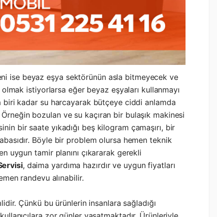
ni ise beyaz eşya sektörünün asla bitmeyecek ve
ek olmak istiyorlarsa eğer beyaz eşyaları kullanmayı
da biri kadar su harcayarak bütçeye ciddi anlamda
 Örneğin bozulan ve su kaçıran bir bulaşık makinesi
nin bir saate yıkadığı beş kilogram çamaşırı, bir
cabasıdır. Böyle bir problem olursa hemen teknik
 en uygun tamir planını çıkararak gerekli
ervisi
, daima yardıma hazırdır ve uygun fiyatları
men randevu alınabilir.
lidir. Çünkü bu ürünlerin insanlara sağladığı
kullanıcılara zor günler yaşatmaktadır. Ürünleriyle