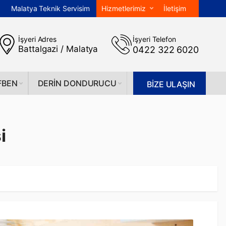
Malatya Teknik Servisim
Hizmetlerimiz
İletişim
İşyeri Adres
İşyeri Telefon
Battalgazi / Malatya
0422 322 6020
FBEN
DERIN DONDURUCU
BİZE ULAŞIN
i