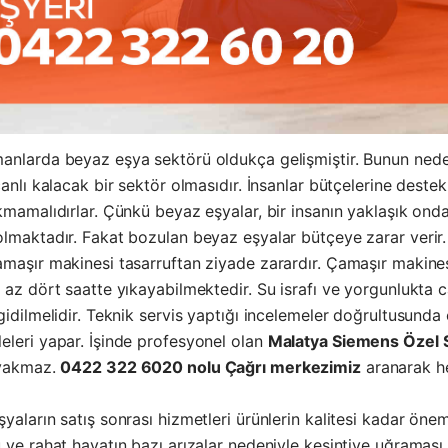
anlarda beyaz eşya sektörü oldukça gelişmiştir. Bunun nede
canlı kalacak bir sektör olmasıdır. İnsanlar bütçelerine dest
kmamalıdırlar. Çünkü beyaz eşyalar, bir insanın yaklaşık on
lmaktadır. Fakat bozulan beyaz eşyalar bütçeye zarar verir.
maşır makinesi tasarruftan ziyade zarardır. Çamaşır makinesi
 az dört saatte yıkayabilmektedir. Su israfı ve yorgunlukta 
gidilmelidir. Teknik servis yaptığı incelemeler doğrultusunda
eleri yapar. İşinde profesyonel olan
Malatya Siemens Özel S
 yakmaz.
0422 322 6020 nolu Çağrı merkezimiz
aranarak he
yaların satış sonrası hizmetleri ürünlerin kalitesi kadar önem
 ve rahat hayatın bazı arızalar nedeniyle kesintiye uğraması 