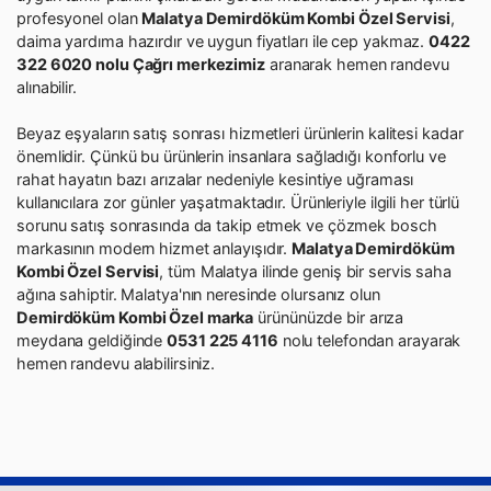
profesyonel olan
Malatya Demirdöküm Kombi Özel Servisi
,
daima yardıma hazırdır ve uygun fiyatları ile cep yakmaz.
0422
322 6020 nolu Çağrı merkezimiz
aranarak hemen randevu
alınabilir.
Beyaz eşyaların satış sonrası hizmetleri ürünlerin kalitesi kadar
önemlidir. Çünkü bu ürünlerin insanlara sağladığı konforlu ve
rahat hayatın bazı arızalar nedeniyle kesintiye uğraması
kullanıcılara zor günler yaşatmaktadır. Ürünleriyle ilgili her türlü
sorunu satış sonrasında da takip etmek ve çözmek bosch
markasının modern hizmet anlayışıdır.
Malatya Demirdöküm
Kombi Özel Servisi
, tüm Malatya ilinde geniş bir servis saha
ağına sahiptir. Malatya'nın neresinde olursanız olun
Demirdöküm Kombi Özel marka
ürününüzde bir arıza
meydana geldiğinde
0531 225 4116
nolu telefondan arayarak
hemen randevu alabilirsiniz.