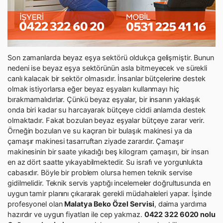
Son zamanlarda beyaz eşya sektörü oldukça gelişmiştir. Bunun
nedeni ise beyaz eşya sektörünün asla bitmeyecek ve sürekli
canlı kalacak bir sektör olmasıdır. İnsanlar bütçelerine destek
olmak istiyorlarsa eğer beyaz eşyaları kullanmayı hiç
bırakmamalıdırlar. Çünkü beyaz eşyalar, bir insanın yaklaşık
onda biri kadar su harcayarak bütçeye ciddi anlamda destek
olmaktadır. Fakat bozulan beyaz eşyalar bütçeye zarar verir.
Örneğin bozulan ve su kaçıran bir bulaşık makinesi ya da
çamaşır makinesi tasarruftan ziyade zarardır. Çamaşır
makinesinin bir saate yıkadığı beş kilogram çamaşırı, bir insan
en az dört saatte yıkayabilmektedir. Su israfı ve yorgunlukta
cabasıdır. Böyle bir problem olursa hemen teknik servise
gidilmelidir. Teknik servis yaptığı incelemeler doğrultusunda en
uygun tamir planını çıkararak gerekli müdahaleleri yapar. İşinde
profesyonel olan
Malatya Beko Özel Servisi
, daima yardıma
hazırdır ve uygun fiyatları ile cep yakmaz.
0422 322 6020 nolu